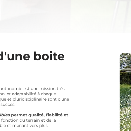
'une boite
disciplines de naturop
emmothérapie, Aromathérapie, ... tant de disciplines nature
ires utilisées durant nos séances de Naturopathie. Découv
ut autonomie est une mission très
sur ces sujets:
n, et adaptabilité à chaque
ue et pluridisciplinaire sont d'une
succès.
ibles
permet qualité, fiabilité et
n fonction du terrain et de la
able et menant vers plus