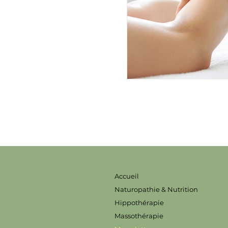
Accueil
Naturopathie & Nutrition
Hippothérapie
Massothérapie