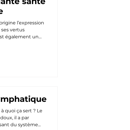
plante santé
e
origine l’expression
à ses vertus
 est également un
lymphatique
à quoi ça sert ? Le
oux, il a par
sant du système...