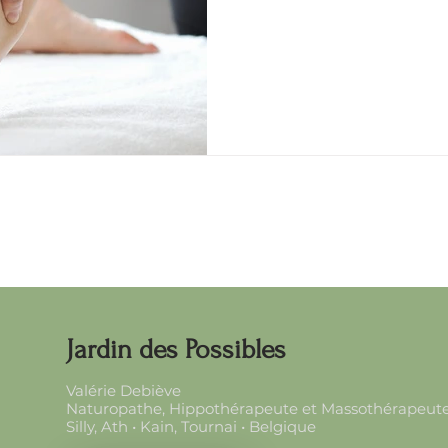
Jardin des Possibles
Valérie Debiève
Naturopathe, Hippothérapeute et Massothérapeute 
Silly, Ath • Kain, Tournai • Belgique