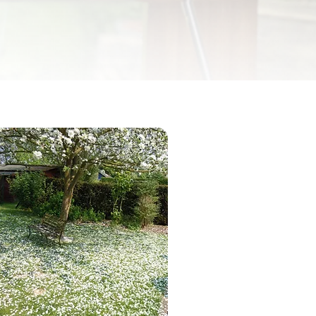
athie
lles aussi unique
rez mes articles