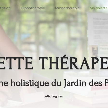
rition
Hippothérapie
Massothérapie
Ma palette
ETTE THÉRAP
e holistique du Jardin des P
Ath, Enghien