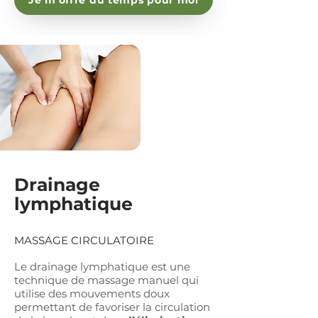
Je m'offre du temps pour moi
Drainage
lymphatique
En pratique
MASSAGE CIRCULATOIRE
Peut se recevoir à l'huile ou habillé
Version classique
: 60€ pour 1h de
Le drainage lymphatique est une
soins
technique de massage manuel qui
Avec méditation sonore
(tambour
utilise des mouvements doux
chamanique ou bol tibétain): 80€
pour 1h30 de soins
permettant de favoriser la circulation