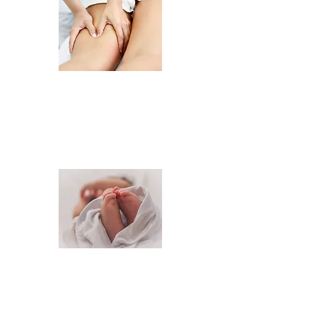
Drainage lymphatique
Massage incontournable pour
favoriser l'élimination des toxines,
améliorer la circulation et réactiver
les ressources énergétique du corps.
Autour de la naissance
Des massages appropriés, de
Maman à (future) Maman, pour vous
accompagner dans ce magnifique