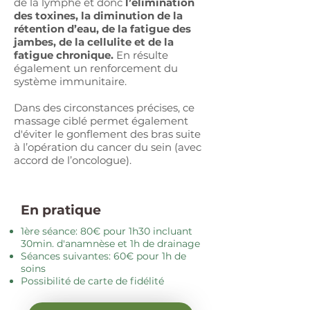
Avec soin des pieds
: 80€ pour 1h30
de la lymphe et donc
l’élimination
de soins
des toxines, la diminution de la
Je propose aussi ce massage sur
rétention d’eau, de la fatigue des
chaise en entreprise
(durée 20 à 30
jambes, de la cellulite et de la
minutes).
fatigue chronique.
En résulte
également un renforcement du
système immunitaire.
Dans des circonstances précises, ce
massage ciblé permet également
d'éviter le gonflement des bras suite
à l’opération du cancer du sein (avec
accord de l’oncologue).
En pratique
1ère séance: 80€ pour 1h30 incluant
30min. d'anamnèse et 1h de drainage
Séances suivantes: 60€ pour 1h de
soins
Possibilité de carte de fidélité