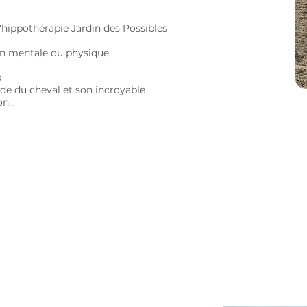
 l'hippothérapie Jardin des Possibles
n mentale ou physique
s
e du cheval et son incroyable
n...
ent cela fonctionne?