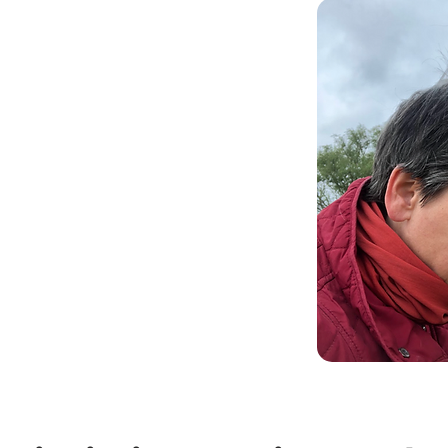
son effet miroir, le cheval est un
r vous retrouver
, vous ouvrir, vous
re bien-être, physique et mental.
aque rencontre avec le cheval invitera à
urs, vos pensées
, conscientes et
c votre authenticité et votre intuition,
n soi.
s que l'esprit sont engagés, ce qui permet
cation physique mais également
al très puissants
, dans le respect de
e.