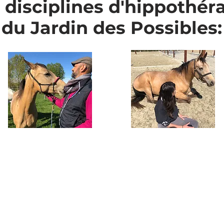
 disciplines d'hippothér
du Jardin des Possibles:
Thérapie avec
Approche
le cheval
relationnelle
e
t sensorielle
Soigner son corps ou son
esprit dans une situation
Eveiller ses sens et la
de handicap, de crise ou
relation non verbale avec
dans un cheminement de
le cheval pour revenir vers
développement
un état de mieux-être.
personnel.