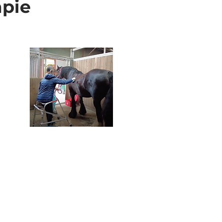
apie
Rééducation
multiple
Rééducation physique,
relationnelle ou sociale
en lien avec une situation
de handicap ou un
traumatisme physique.