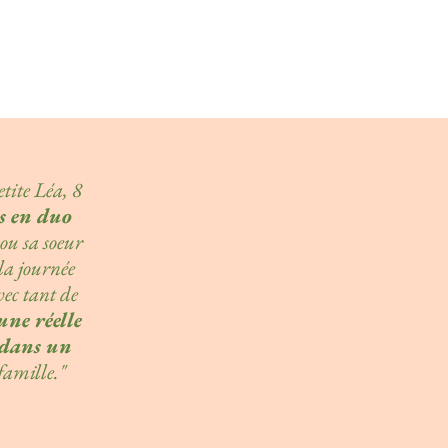
etite Léa, 8
s en duo
ou sa soeur
la journée
vec tant de
une réelle
e dans un
famille."