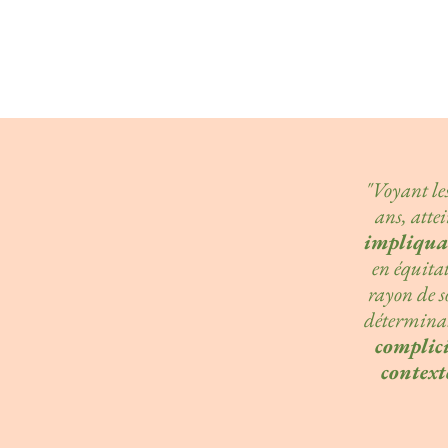
"Voyant les
ans, atte
impliqua
en équitat
rayon de s
déterminat
complici
context