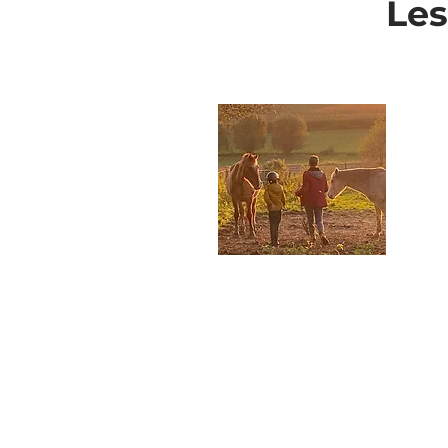
Les
Equitation
adaptée
Apprendre l'équitation de
loisirs avec du matériel
et/ou des moyens
pédagogiques adaptés au
handicap de la personne.