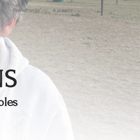
Evénements
A propos
NS
bles