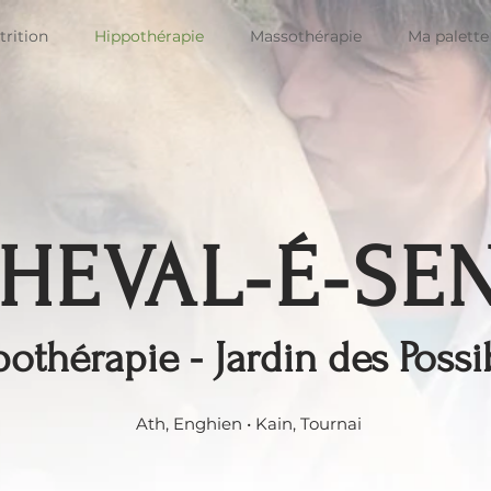
rition
Hippothérapie
Massothérapie
Ma palette
HEVAL-É-SE
othérapie - Jardin des Possi
Ath, Enghien • Kain, Tournai