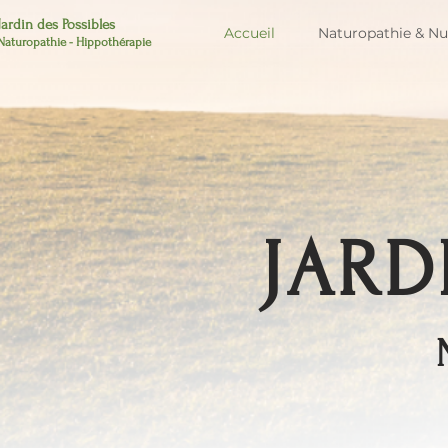
Jardin des Possibles
Accueil
Naturopathie & Nut
Naturopathie - Hippothérapie
JARD