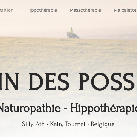
rition
Hippothérapie
Massothérapie
Ma palette
IN DES POSS
Naturopathie - Hippothérapi
Silly, Ath • Kain, Tournai • Belgique